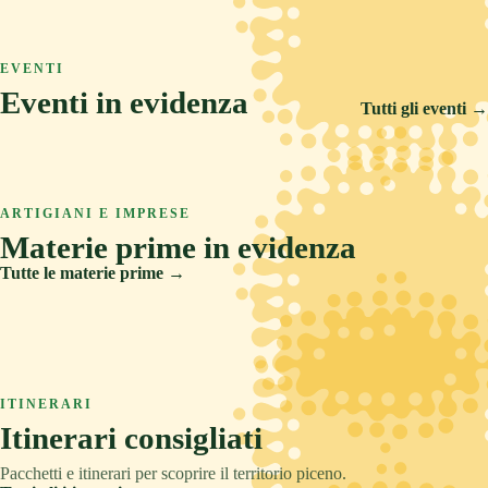
ASCOLI PICENO
COLLINA
TRADIZIONE
Arquata del Tronto
ASCOLI PICENO
MARE
RELAX
Ascoli Piceno
EVENTI
Castignano
Eventi in evidenza
Cupra Marittima
Tutti gli eventi →
14 FEB 2026
5 SET 2026
6 AGO 2026
Carnevale Storico di Offida
ARTIGIANI E IMPRESE
Offida Opera Festival
Materie prime in evidenza
Sponsalia
Tutte le materie prime →
Creta
Legno
ITINERARI
Pietre e metalli
Itinerari consigliati
Tessuti
Pacchetti e itinerari per scoprire il territorio piceno.