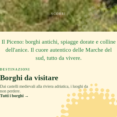
SCORRI
Il Piceno: borghi antichi, spiagge dorate e colline
dell'anice. Il cuore autentico delle Marche del
sud, tutto da vivere.
DESTINAZIONI
Borghi da visitare
Dai castelli medievali alla riviera adriatica, i luoghi da
non perdere.
Tutti i borghi →
ASCOLI PICENO
COLLINA
TRADIZIONE
ASCOLI PICENO
MONTAGNA
RELAX
ASCOLI PICENO
CULTURA
Acquaviva Picena