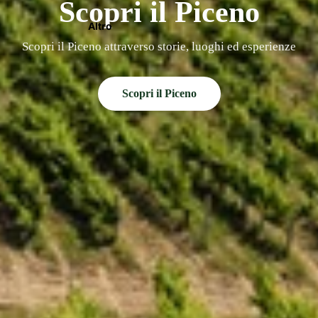
Scopri il Piceno
Altro
Scopri il Piceno attraverso storie, luoghi ed esperienze
Scopri il Piceno