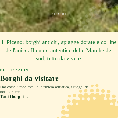
SCORRI
Il Piceno: borghi antichi, spiagge dorate e colline
dell'anice. Il cuore autentico delle Marche del
sud, tutto da vivere.
DESTINAZIONI
Borghi da visitare
Dai castelli medievali alla riviera adriatica, i luoghi da
non perdere.
Tutti i borghi →
ASCOLI PICENO
COLLINA
TRADIZIONE
ASCOLI PICENO
MONTAGNA
RELAX
ASCOLI PICENO
CULTURA
Acquaviva Picena