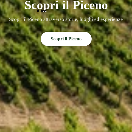
Scopri il Piceno
Altro
Scopri il Piceno attraverso storie, luoghi ed esperienze
Scopri il Piceno