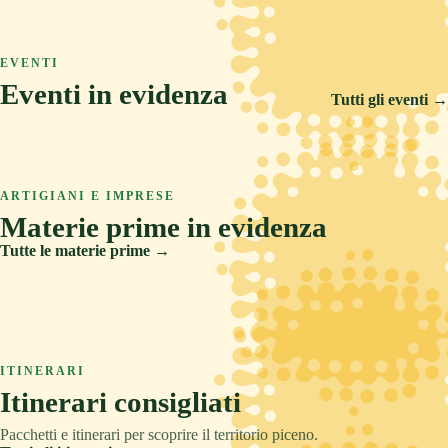
ASCOLI PICENO
COLLINA
TRADIZIONE
Arquata del Tronto
ASCOLI PICENO
MARE
RELAX
Ascoli Piceno
EVENTI
Castignano
Eventi in evidenza
Cupra Marittima
Tutti gli eventi →
14 FEB 2026
5 SET 2026
6 AGO 2026
Carnevale Storico di Offida
ARTIGIANI E IMPRESE
Offida Opera Festival
Materie prime in evidenza
Sponsalia
Tutte le materie prime →
Creta
Legno
ITINERARI
Pietre e metalli
Itinerari consigliati
Tessuti
Pacchetti e itinerari per scoprire il territorio piceno.