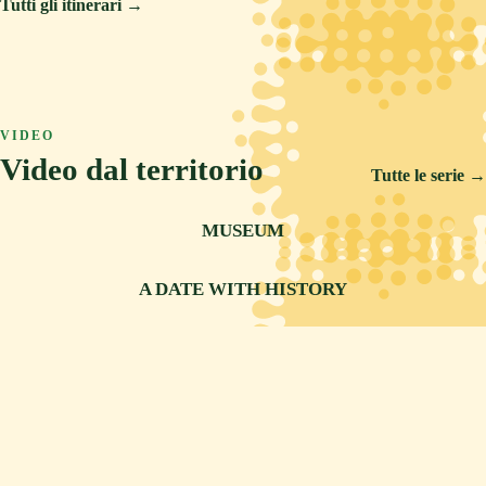
Tutti gli itinerari →
2 GIORNI
COLLINA
CULTURA
3 GIORNI
MARE
CULTURA
3 GIORNI
COLLINA
CULTURA
Anello dei Borghi Piceni
3 GIORNI
MONTAGNA
CULTURA
Borghi antichi e spiagge dorate
VIDEO
Cammino dei Cappuccini
Video dal territorio
Castelli e rocche tra luoghi misteriosi e
Tutte le serie →
antiche leggende
CULTURA
MUSEUM
CULTURA
A DATE WITH HISTORY
ARTIGIANATO
HANDICRAFT
TRADIZIONE
CREATIVE ACTING