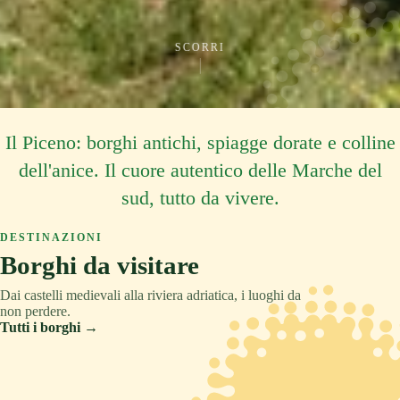
SCORRI
Il Piceno: borghi antichi, spiagge dorate e colline
dell'anice. Il cuore autentico delle Marche del
sud, tutto da vivere.
DESTINAZIONI
Borghi da visitare
Dai castelli medievali alla riviera adriatica, i luoghi da
non perdere.
Tutti i borghi →
ASCOLI PICENO
COLLINA
TRADIZIONE
ASCOLI PICENO
MONTAGNA
RELAX
ASCOLI PICENO
CULTURA
Acquaviva Picena