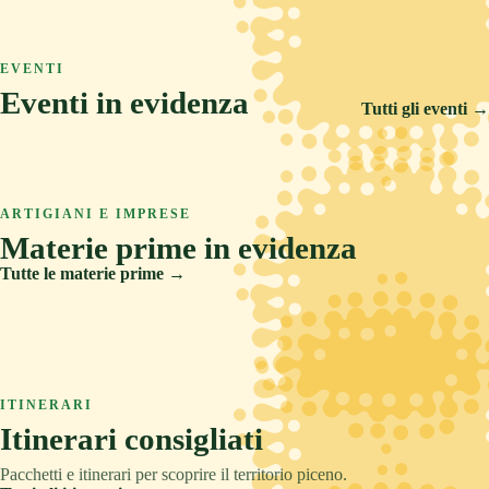
ASCOLI PICENO
COLLINA
TRADIZIONE
Arquata del Tronto
ASCOLI PICENO
MARE
RELAX
Ascoli Piceno
EVENTI
Castignano
Eventi in evidenza
Cupra Marittima
Tutti gli eventi →
14 FEB 2026
5 SET 2026
6 AGO 2026
Carnevale Storico di Offida
ARTIGIANI E IMPRESE
Offida Opera Festival
Materie prime in evidenza
Sponsalia
Tutte le materie prime →
Creta
Legno
ITINERARI
Pietre e metalli
Itinerari consigliati
Tessuti
Pacchetti e itinerari per scoprire il territorio piceno.