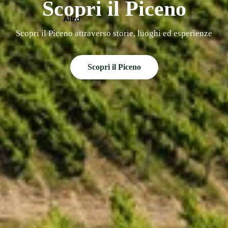
Scopri il Piceno
Altro
Scopri il Piceno attraverso storie, luoghi ed esperienze
Scopri il Piceno