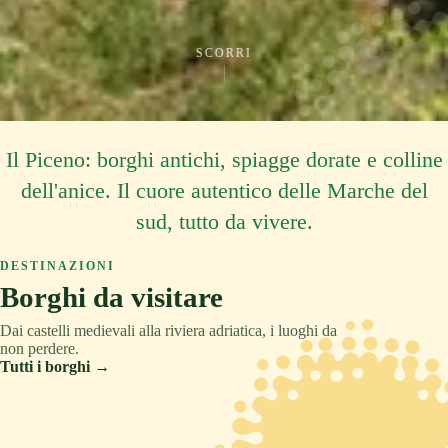
SCORRI
Il Piceno: borghi antichi, spiagge dorate e colline
dell'anice. Il cuore autentico delle Marche del
sud, tutto da vivere.
DESTINAZIONI
Borghi da visitare
Dai castelli medievali alla riviera adriatica, i luoghi da
non perdere.
Tutti i borghi →
ASCOLI PICENO
COLLINA
TRADIZIONE
ASCOLI PICENO
MONTAGNA
RELAX
ASCOLI PICENO
CULTURA
Acquaviva Picena