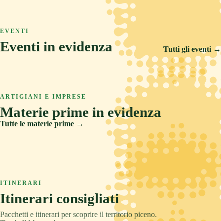
ASCOLI PICENO
COLLINA
TRADIZIONE
Arquata del Tronto
ASCOLI PICENO
MARE
RELAX
Ascoli Piceno
EVENTI
Castignano
Eventi in evidenza
Cupra Marittima
Tutti gli eventi →
14 FEB 2026
5 SET 2026
6 AGO 2026
Carnevale Storico di Offida
ARTIGIANI E IMPRESE
Offida Opera Festival
Materie prime in evidenza
Sponsalia
Tutte le materie prime →
Creta
Legno
ITINERARI
Pietre e metalli
Itinerari consigliati
Tessuti
Pacchetti e itinerari per scoprire il territorio piceno.