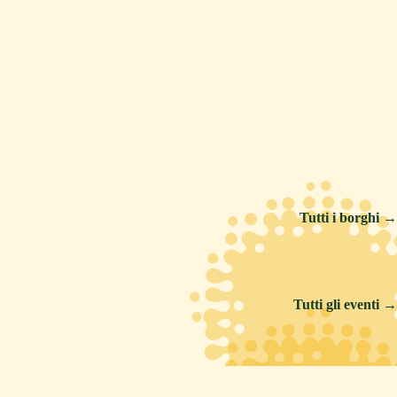
PICENO
A
ASCOLI PICENO
Tutti i borghi →
IONE
MARE
RELAX
ano
Cupra Marittima
Tutti gli eventi →
Tutte le materie prime →