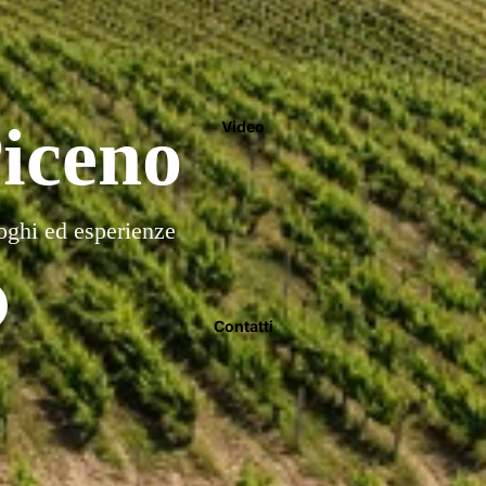
Piceno
Video
uoghi ed esperienze
Contatti