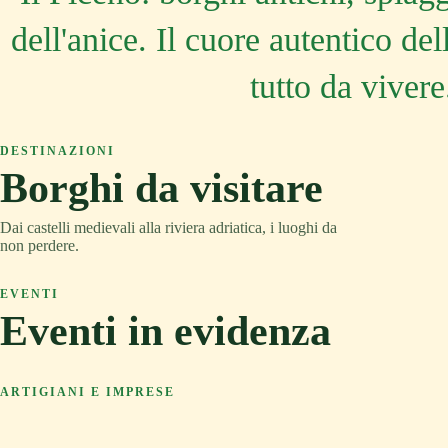
dell'anice. Il cuore autentico de
tutto da vivere
DESTINAZIONI
Borghi da visitare
ASCOLI PICENO
ASCOLI PICENO
Dai castelli medievali alla riviera adriatica, i luoghi da
COLLINA
MONTAGNA
non perdere.
TRADIZIONE
RELAX
EVENTI
Eventi in evidenza
Acquaviva Picena
Arquata del Tronto
14 FEB 2026
5
ARTIGIANI E IMPRESE
Materie prime in eviden
Carnevale Storico di
Offida Opera Festival
Offida