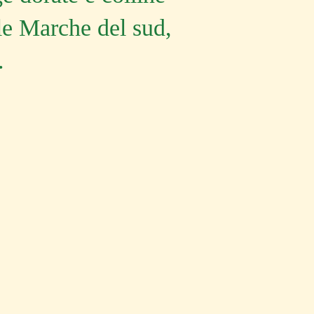
lle Marche del sud,
.
ASCOLI 
ASCOLI PICENO
COLLIN
CULTURA
TRADIZ
Ascoli Piceno
Castign
 SET 2026
6 AGO 2026
za
Sponsalia