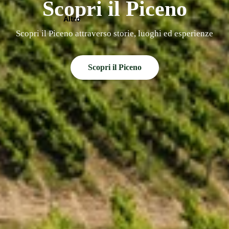
Scopri il Piceno
Altro
Scopri il Piceno attraverso storie, luoghi ed esperienze
Scopri il Piceno