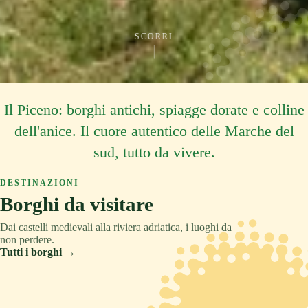
SCORRI
Il Piceno: borghi antichi, spiagge dorate e colline
dell'anice. Il cuore autentico delle Marche del
sud, tutto da vivere.
DESTINAZIONI
Borghi da visitare
Dai castelli medievali alla riviera adriatica, i luoghi da
non perdere.
Tutti i borghi →
ASCOLI PICENO
COLLINA
TRADIZIONE
ASCOLI PICENO
MONTAGNA
RELAX
ASCOLI PICENO
CULTURA
Acquaviva Picena