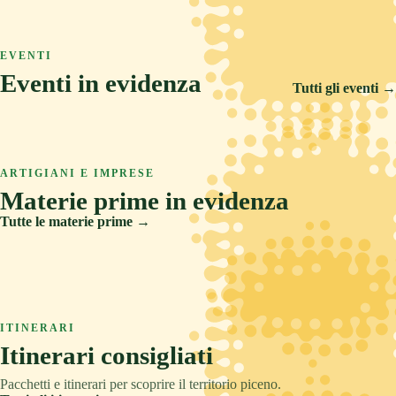
ASCOLI PICENO
COLLINA
TRADIZIONE
Arquata del Tronto
ASCOLI PICENO
MARE
RELAX
Ascoli Piceno
EVENTI
Castignano
Eventi in evidenza
Cupra Marittima
Tutti gli eventi →
14 FEB 2026
5 SET 2026
6 AGO 2026
Carnevale Storico di Offida
ARTIGIANI E IMPRESE
Offida Opera Festival
Materie prime in evidenza
Sponsalia
Tutte le materie prime →
Creta
Legno
ITINERARI
Pietre e metalli
Itinerari consigliati
Tessuti
Pacchetti e itinerari per scoprire il territorio piceno.