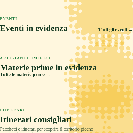
ASCOLI PICENO
COLLINA
TRADIZIONE
Arquata del Tronto
ASCOLI PICENO
MARE
RELAX
Ascoli Piceno
EVENTI
Castignano
Eventi in evidenza
Cupra Marittima
Tutti gli eventi →
14 FEB 2026
5 SET 2026
6 AGO 2026
Carnevale Storico di Offida
ARTIGIANI E IMPRESE
Offida Opera Festival
Materie prime in evidenza
Sponsalia
Tutte le materie prime →
Creta
Legno
ITINERARI
Pietre e metalli
Itinerari consigliati
Tessuti
Pacchetti e itinerari per scoprire il territorio piceno.