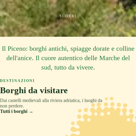
SCORRI
Il Piceno: borghi antichi, spiagge dorate e colline
dell'anice. Il cuore autentico delle Marche del
sud, tutto da vivere.
DESTINAZIONI
Borghi da visitare
Dai castelli medievali alla riviera adriatica, i luoghi da
non perdere.
Tutti i borghi →
ASCOLI PICENO
COLLINA
TRADIZIONE
ASCOLI PICENO
MONTAGNA
RELAX
ASCOLI PICENO
CULTURA
Acquaviva Picena