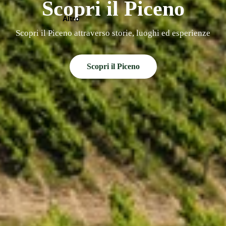
Scopri il Piceno
Altro
Scopri il Piceno attraverso storie, luoghi ed esperienze
Scopri il Piceno