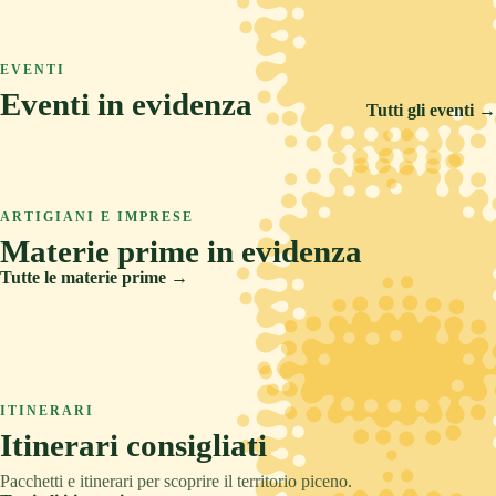
ASCOLI PICENO
COLLINA
TRADIZIONE
Arquata del Tronto
ASCOLI PICENO
MARE
RELAX
Ascoli Piceno
EVENTI
Castignano
Eventi in evidenza
Cupra Marittima
Tutti gli eventi →
14 FEB 2026
5 SET 2026
6 AGO 2026
Carnevale Storico di Offida
ARTIGIANI E IMPRESE
Offida Opera Festival
Materie prime in evidenza
Sponsalia
Tutte le materie prime →
Creta
Legno
ITINERARI
Pietre e metalli
Itinerari consigliati
Tessuti
Pacchetti e itinerari per scoprire il territorio piceno.