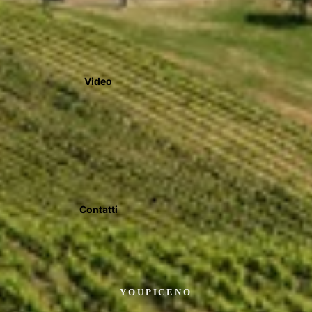
Video
Contatti
YOUPICENO