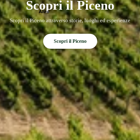
Scopri il Piceno
Altro
Scopri il Piceno attraverso storie, luoghi ed esperienze
Scopri il Piceno