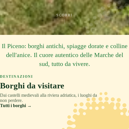
SCORRI
Il Piceno: borghi antichi, spiagge dorate e colline
dell'anice. Il cuore autentico delle Marche del
sud, tutto da vivere.
DESTINAZIONI
Borghi da visitare
Dai castelli medievali alla riviera adriatica, i luoghi da
non perdere.
Tutti i borghi →
ASCOLI PICENO
COLLINA
TRADIZIONE
ASCOLI PICENO
MONTAGNA
RELAX
ASCOLI PICENO
CULTURA
Acquaviva Picena