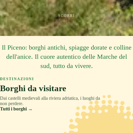
SCORRI
Il Piceno: borghi antichi, spiagge dorate e colline
dell'anice. Il cuore autentico delle Marche del
sud, tutto da vivere.
DESTINAZIONI
Borghi da visitare
Dai castelli medievali alla riviera adriatica, i luoghi da
non perdere.
Tutti i borghi →
ASCOLI PICENO
COLLINA
TRADIZIONE
ASCOLI PICENO
MONTAGNA
RELAX
ASCOLI PICENO
CULTURA
Acquaviva Picena