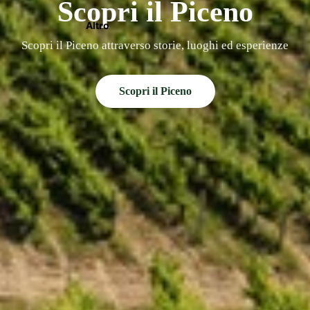
Scopri il Piceno
Altro
Scopri il Piceno attraverso storie, luoghi ed esperienze
Scopri il Piceno