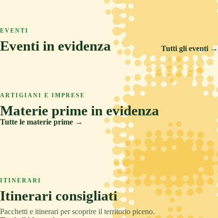
ASCOLI PICENO
COLLINA
TRADIZIONE
Arquata del Tronto
ASCOLI PICENO
MARE
RELAX
Ascoli Piceno
EVENTI
Castignano
Eventi in evidenza
Cupra Marittima
Tutti gli eventi →
14 FEB 2026
5 SET 2026
6 AGO 2026
Carnevale Storico di Offida
ARTIGIANI E IMPRESE
Offida Opera Festival
Materie prime in evidenza
Sponsalia
Tutte le materie prime →
Creta
Legno
ITINERARI
Pietre e metalli
Itinerari consigliati
Tessuti
Pacchetti e itinerari per scoprire il territorio piceno.