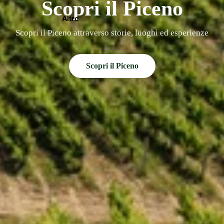
Scopri il Piceno
Altro
Scopri il Piceno attraverso storie, luoghi ed esperienze
Scopri il Piceno