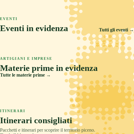
ASCOLI PICENO
COLLINA
TRADIZIONE
Arquata del Tronto
ASCOLI PICENO
MARE
RELAX
Ascoli Piceno
EVENTI
Castignano
Eventi in evidenza
Cupra Marittima
Tutti gli eventi →
14 FEB 2026
5 SET 2026
6 AGO 2026
Carnevale Storico di Offida
ARTIGIANI E IMPRESE
Offida Opera Festival
Materie prime in evidenza
Sponsalia
Tutte le materie prime →
Creta
Legno
ITINERARI
Pietre e metalli
Itinerari consigliati
Tessuti
Pacchetti e itinerari per scoprire il territorio piceno.