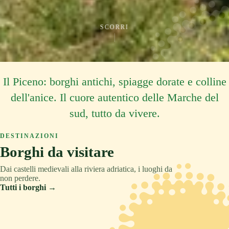
SCORRI
Il Piceno: borghi antichi, spiagge dorate e colline
dell'anice. Il cuore autentico delle Marche del
sud, tutto da vivere.
DESTINAZIONI
Borghi da visitare
Dai castelli medievali alla riviera adriatica, i luoghi da
non perdere.
Tutti i borghi →
ASCOLI PICENO
COLLINA
TRADIZIONE
ASCOLI PICENO
MONTAGNA
RELAX
ASCOLI PICENO
CULTURA
Acquaviva Picena