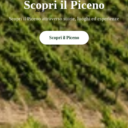
Scopri il Piceno
Altro
Scopri il Piceno attraverso storie, luoghi ed esperienze
Scopri il Piceno