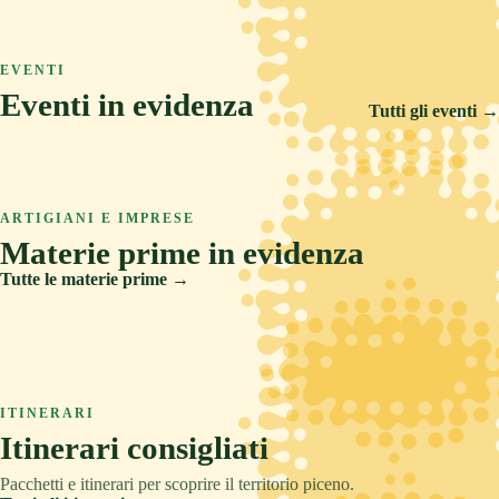
ASCOLI PICENO
COLLINA
TRADIZIONE
Arquata del Tronto
ASCOLI PICENO
MARE
RELAX
Ascoli Piceno
EVENTI
Castignano
Eventi in evidenza
Cupra Marittima
Tutti gli eventi →
14 FEB 2026
5 SET 2026
6 AGO 2026
Carnevale Storico di Offida
ARTIGIANI E IMPRESE
Offida Opera Festival
Materie prime in evidenza
Sponsalia
Tutte le materie prime →
Creta
Legno
ITINERARI
Pietre e metalli
Itinerari consigliati
Tessuti
Pacchetti e itinerari per scoprire il territorio piceno.