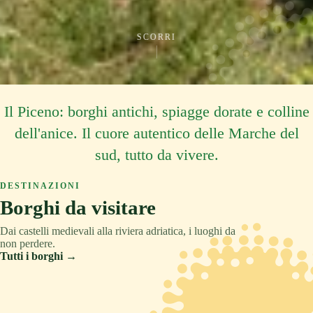
SCORRI
Il Piceno: borghi antichi, spiagge dorate e colline
dell'anice. Il cuore autentico delle Marche del
sud, tutto da vivere.
DESTINAZIONI
Borghi da visitare
Dai castelli medievali alla riviera adriatica, i luoghi da
non perdere.
Tutti i borghi →
ASCOLI PICENO
COLLINA
TRADIZIONE
ASCOLI PICENO
MONTAGNA
RELAX
ASCOLI PICENO
CULTURA
Acquaviva Picena