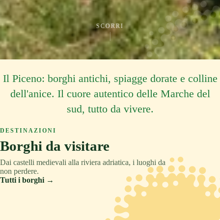
SCORRI
Il Piceno: borghi antichi, spiagge dorate e colline
dell'anice. Il cuore autentico delle Marche del
sud, tutto da vivere.
DESTINAZIONI
Borghi da visitare
Dai castelli medievali alla riviera adriatica, i luoghi da
non perdere.
Tutti i borghi →
ASCOLI PICENO
COLLINA
TRADIZIONE
ASCOLI PICENO
MONTAGNA
RELAX
ASCOLI PICENO
CULTURA
Acquaviva Picena