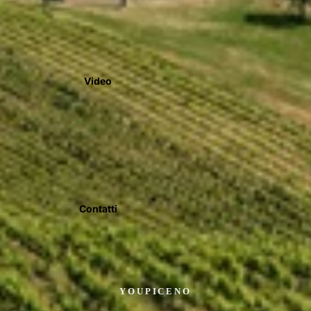
Video
Contatti
YOUPICENO