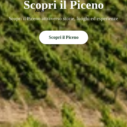
Scopri il Piceno
Altro
Scopri il Piceno attraverso storie, luoghi ed esperienze
Scopri il Piceno