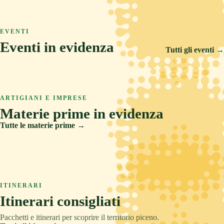
ASCOLI PICENO
COLLINA
TRADIZIONE
Arquata del Tronto
ASCOLI PICENO
MARE
RELAX
Ascoli Piceno
EVENTI
Castignano
Eventi in evidenza
Cupra Marittima
Tutti gli eventi →
14 FEB 2026
5 SET 2026
6 AGO 2026
Carnevale Storico di Offida
ARTIGIANI E IMPRESE
Offida Opera Festival
Materie prime in evidenza
Sponsalia
Tutte le materie prime →
Creta
Legno
ITINERARI
Pietre e metalli
Itinerari consigliati
Tessuti
Pacchetti e itinerari per scoprire il territorio piceno.