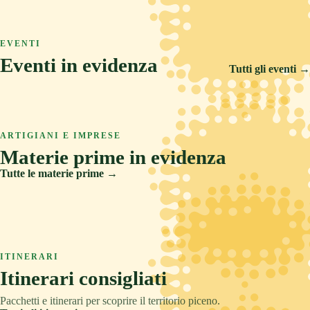
ASCOLI PICENO
COLLINA
TRADIZIONE
Arquata del Tronto
ASCOLI PICENO
MARE
RELAX
Ascoli Piceno
EVENTI
Castignano
Eventi in evidenza
Cupra Marittima
Tutti gli eventi →
14 FEB 2026
5 SET 2026
6 AGO 2026
Carnevale Storico di Offida
ARTIGIANI E IMPRESE
Offida Opera Festival
Materie prime in evidenza
Sponsalia
Tutte le materie prime →
Creta
Legno
ITINERARI
Pietre e metalli
Itinerari consigliati
Tessuti
Pacchetti e itinerari per scoprire il territorio piceno.