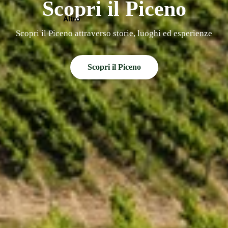
Scopri il Piceno
Altro
Scopri il Piceno attraverso storie, luoghi ed esperienze
Scopri il Piceno