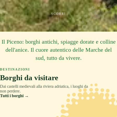
SCORRI
Il Piceno: borghi antichi, spiagge dorate e colline
dell'anice. Il cuore autentico delle Marche del
sud, tutto da vivere.
DESTINAZIONI
Borghi da visitare
Dai castelli medievali alla riviera adriatica, i luoghi da
non perdere.
Tutti i borghi →
ASCOLI PICENO
COLLINA
TRADIZIONE
ASCOLI PICENO
MONTAGNA
RELAX
ASCOLI PICENO
CULTURA
Acquaviva Picena