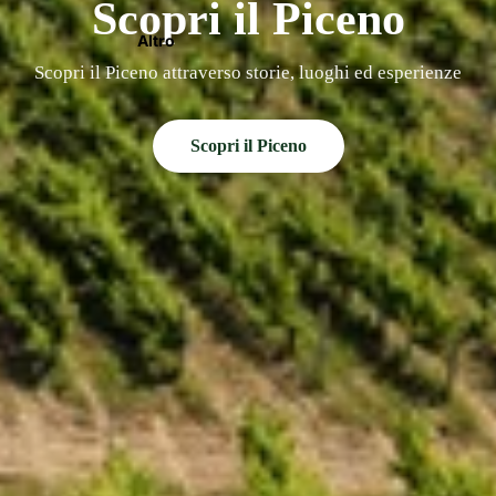
Scopri il Piceno
Altro
Scopri il Piceno attraverso storie, luoghi ed esperienze
Scopri il Piceno