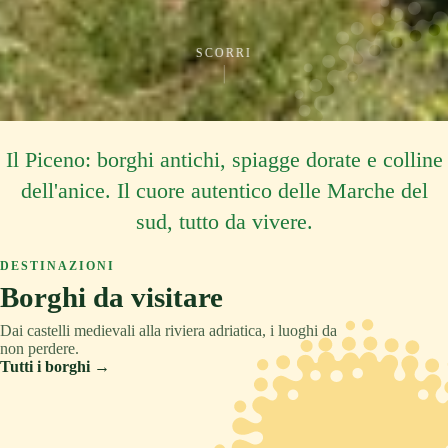
SCORRI
Il Piceno: borghi antichi, spiagge dorate e colline
dell'anice. Il cuore autentico delle Marche del
sud, tutto da vivere.
DESTINAZIONI
Borghi da visitare
Dai castelli medievali alla riviera adriatica, i luoghi da
non perdere.
Tutti i borghi →
ASCOLI PICENO
COLLINA
TRADIZIONE
ASCOLI PICENO
MONTAGNA
RELAX
ASCOLI PICENO
CULTURA
Acquaviva Picena