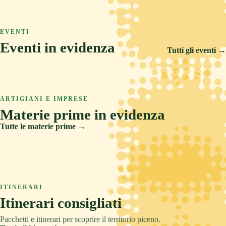
ASCOLI PICENO
COLLINA
TRADIZIONE
Arquata del Tronto
ASCOLI PICENO
MARE
RELAX
Ascoli Piceno
EVENTI
Castignano
Eventi in evidenza
Cupra Marittima
Tutti gli eventi →
14 FEB 2026
5 SET 2026
6 AGO 2026
Carnevale Storico di Offida
ARTIGIANI E IMPRESE
Offida Opera Festival
Materie prime in evidenza
Sponsalia
Tutte le materie prime →
Creta
Legno
ITINERARI
Pietre e metalli
Itinerari consigliati
Tessuti
Pacchetti e itinerari per scoprire il territorio piceno.